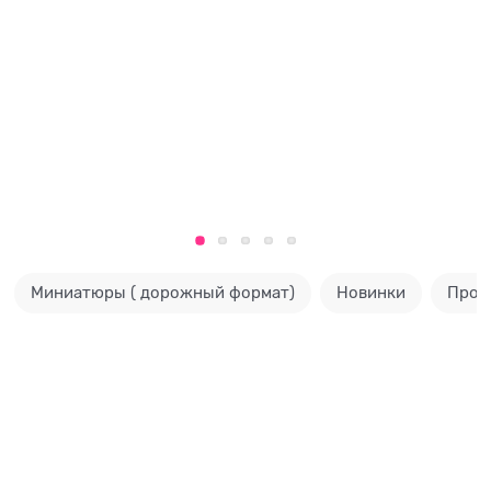
Миниатюры ( дорожный формат)
Новинки
Прод